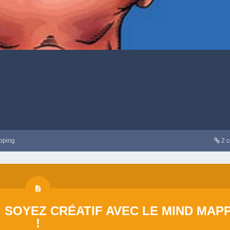
pping
2 
: SOYEZ CRÉATIF AVEC LE MIND MAP
!