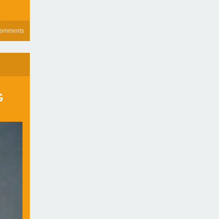
comments
G