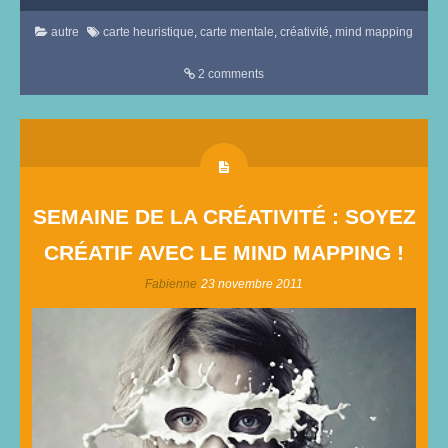
autre
carte heuristique
,
carte mentale
,
créativité
,
mind mapping
2 comments
SEMAINE DE LA CRÉATIVITÉ : SOYEZ
CRÉATIF AVEC LE MIND MAPPING !
Fabienne
23 novembre 2011