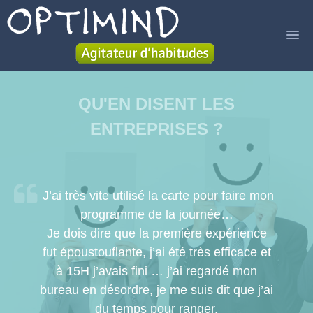
ACCUEIL
QU'EN DISENT LES
SERVICES
ENTREPRISES ?
LIVRE
A PROPOS
J’ai très vite utilisé la carte pour faire mon
BLOG
programme de la journée…
Je dois dire que la première expérience
CONTACT
fut époustouflante, j’ai été très efficace et
à 15H j’avais fini … j’ai regardé mon
bureau en désordre, je me suis dit que j’ai
du temps pour ranger.