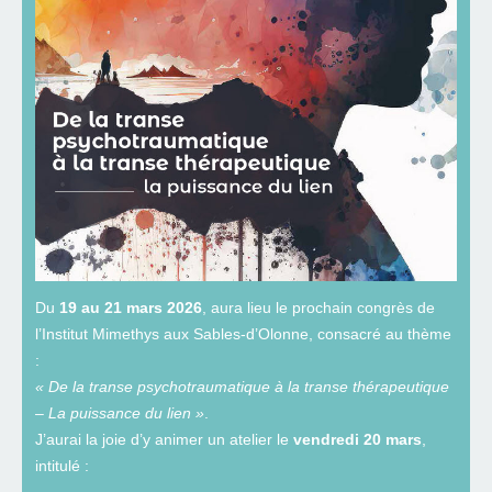
Du
19 au 21 mars 2026
, aura lieu le prochain congrès de
l’Institut Mimethys aux Sables-d’Olonne, consacré au thème
:
« De la transe psychotraumatique à la transe thérapeutique
– La puissance du lien »
.
J’aurai la joie d’y animer un atelier le
vendredi 20 mars
,
intitulé :