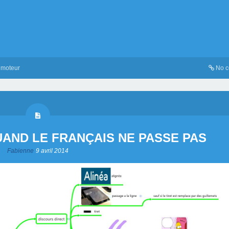
,
moteur
No 
UAND LE FRANÇAIS NE PASSE PAS
Fabienne
9 avril 2014