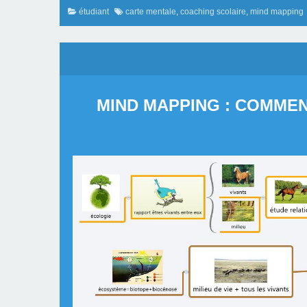
étudiant
carte mentale
,
coaching scolaire
,
mind mapping
MIND MAPPING : COMMEN