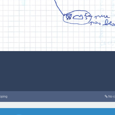
pping
No 