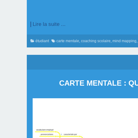
Lire la suite ...
étudiant
carte mentale
,
coaching scolaire
,
mind mapping
CARTE MENTALE : Q