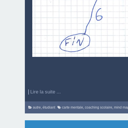
Lire la suite ...
autre
,
étudiant
carte mentale
,
coaching scolaire
,
mind ma