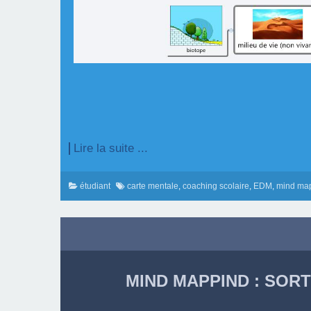
Lire la suite ...
étudiant
carte mentale
,
coaching scolaire
,
EDM
,
mind ma
MIND MAPPIND : SOR