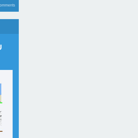
comments
U