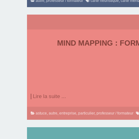
autre
,
professeur / formateur
carte heuristique
,
carte ment
MIND MAPPING : FOR
Lire la suite ...
astuce
,
autre
,
entreprise
,
particulier
,
professeur / formateur