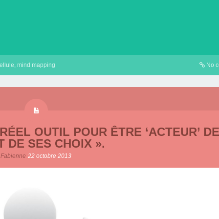
ellule
,
mind mapping
No 
 RÉEL OUTIL POUR ÊTRE ‘ACTEUR’ DE
T DE SES CHOIX ».
Fabienne
22 octobre 2013