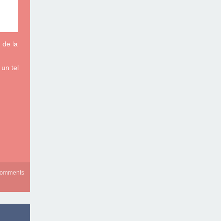
 de la
 un tel
comments