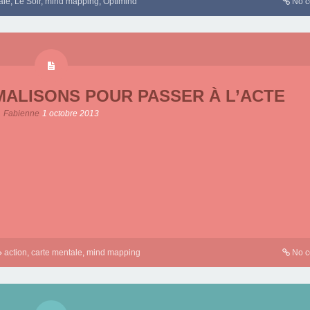
ale
,
Le Soir
,
mind mapping
,
Optimind
No 
MALISONS POUR PASSER À L’ACTE
Fabienne
1 octobre 2013
action
,
carte mentale
,
mind mapping
No 