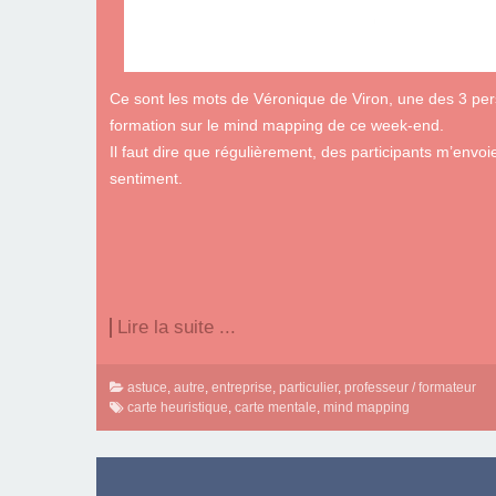
Ce sont les mots de Véronique de Viron, une des 3 pers
formation sur le mind mapping de ce week-end.
Il faut dire que régulièrement, des participants m’envo
sentiment.
Lire la suite ...
astuce
,
autre
,
entreprise
,
particulier
,
professeur / formateur
carte heuristique
,
carte mentale
,
mind mapping