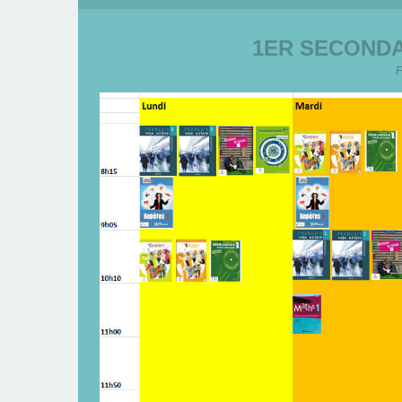
1ER SECONDA
F