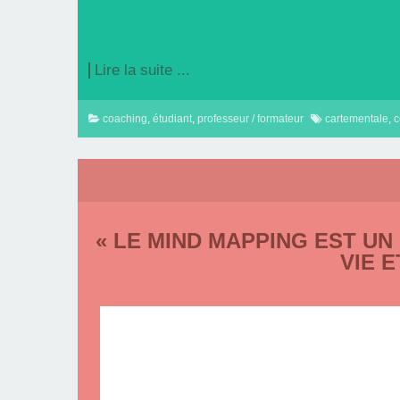
Lire la suite ...
coaching
,
étudiant
,
professeur / formateur
cartementale
,
c
« LE MIND MAPPING EST UN
VIE E