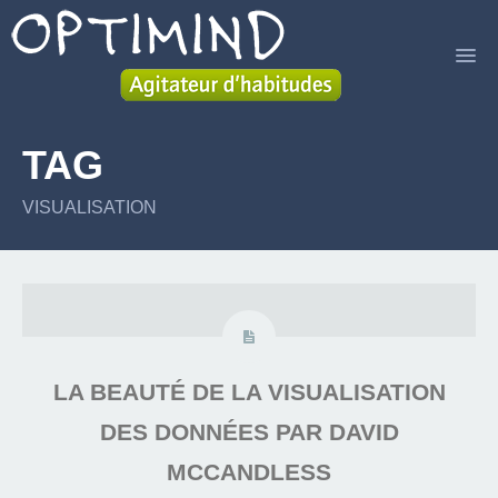
ACCUEIL
TAG
SERVICES
VISUALISATION
LIVRE
A PROPOS
BLOG
CONTACT
LA BEAUTÉ DE LA VISUALISATION
DES DONNÉES PAR DAVID
MCCANDLESS