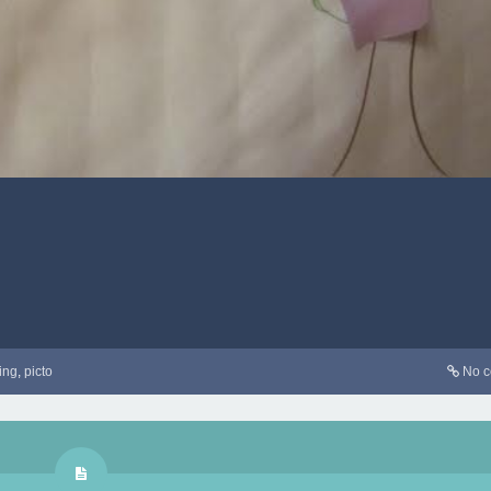
ing
,
picto
No 