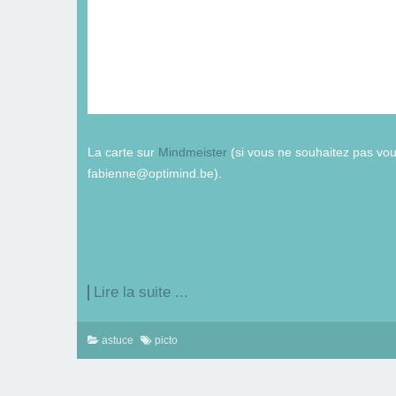
La carte sur
Mindmeister
(si vous ne souhaitez pas vous
fabienne@optimind.be).
Lire la suite ...
astuce
picto