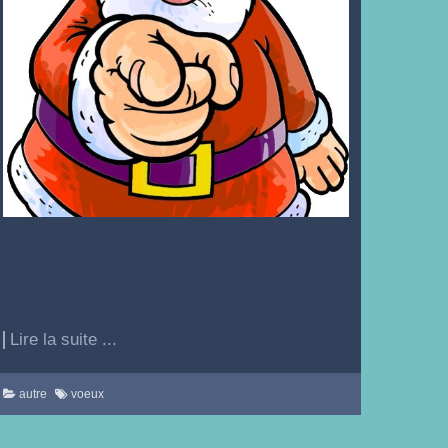
Lire la suite ...
autre
voeux