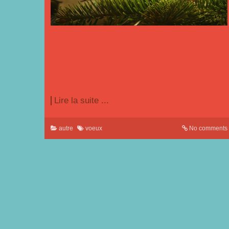
Lire la suite ...
autre
voeux
No comments