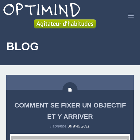
ACCUEIL
BLOG
SERVICES
LIVRE
A PROPOS
BLOG
COMMENT SE FIXER UN OBJECTIF
CONTACT
ET Y ARRIVER
Fabienne
30 avril 2011