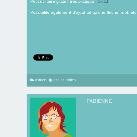
Petit utilitaire gratuit très pratique :
Skitch
Possibilité également d’ajout tel qu’une flèche, mot, et
astuce
astuce
,
sktich
FABIENNE