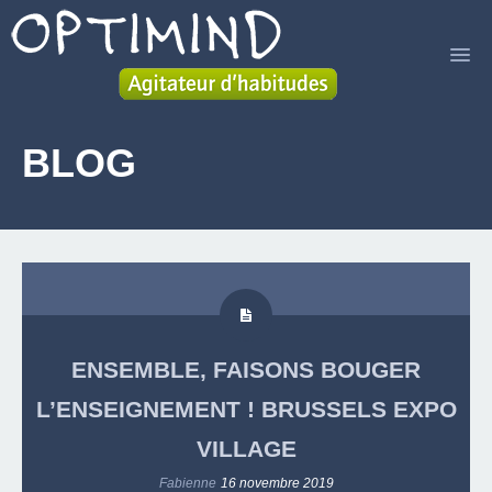
ACCUEIL
BLOG
SERVICES
LIVRE
A PROPOS
BLOG
ENSEMBLE, FAISONS BOUGER
CONTACT
L’ENSEIGNEMENT ! BRUSSELS EXPO
VILLAGE
Fabienne
16 novembre 2019