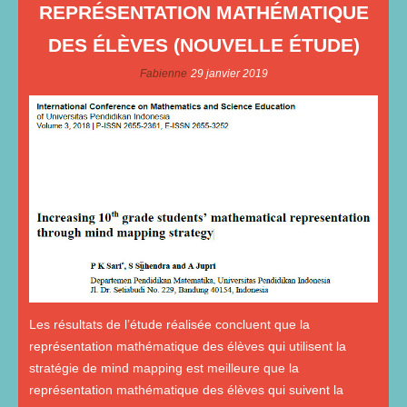
REPRÉSENTATION MATHÉMATIQUE
DES ÉLÈVES (NOUVELLE ÉTUDE)
Fabienne
29 janvier 2019
Les résultats de l’étude réalisée concluent que la
représentation mathématique des élèves qui utilisent la
stratégie de mind mapping est meilleure que la
représentation mathématique des élèves qui suivent la