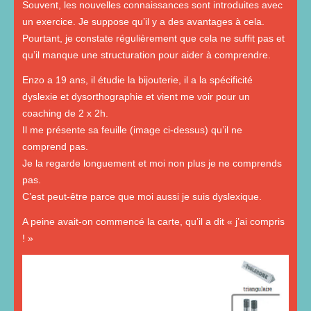
Souvent, les nouvelles connaissances sont introduites avec
un exercice. Je suppose qu’il y a des avantages à cela.
Pourtant, je constate régulièrement que cela ne suffit pas et
qu’il manque une structuration pour aider à comprendre.
Enzo a 19 ans, il étudie la bijouterie, il a la spécificité
dyslexie et dysorthographie et vient me voir pour un
coaching de 2 x 2h.
Il me présente sa feuille (image ci-dessus) qu’il ne
comprend pas.
Je la regarde longuement et moi non plus je ne comprends
pas.
C’est peut-être parce que moi aussi je suis dyslexique.
A peine avait-on commencé la carte, qu’il a dit « j’ai compris
! »