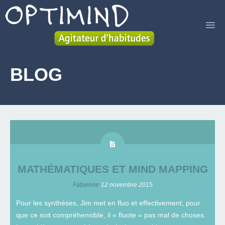
ACCUEIL
BLOG
SERVICES
LIVRE
A PROPOS
BLOG
MATHÉMATIQUES ET MIND MAPPING
CONTACT
Fabienne
12 novembre 2015
Pour les synthèses, Jim met en fluo et effectivement, pour
que ce soit compréhensible, il « fluote » pas mal de choses.