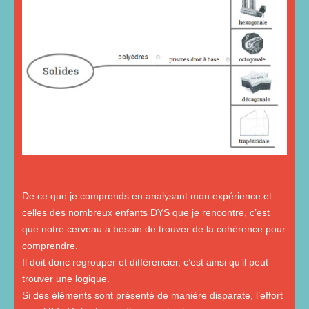
De ce que je comprends en analysant mon expérience et
celles des nombreux enfants DYS que je rencontre, c’est
que notre cerveau a besoin de trouver de la cohérence pour
comprendre.
Il doit donc regrouper et différencier, c’est ainsi qu’il peut
trouver une logique.
Si des éléments sont présenté de manière disparate, l’effort